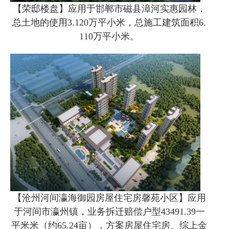
【荣邸楼盘】应用于邯郸市磁县漳河实惠园林，
总土地的使用3.120万平小米，总施工建筑面积6.
110万平小米。
【沧州河间瀛海御园房屋住宅房馨苑小区】应用
于河间市瀛州镇，业务拆迁赔偿户型43491.39一
平米米（约65.24亩），方案房屋住宅房、综上金