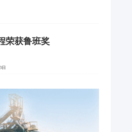
程荣获鲁班奖
3日